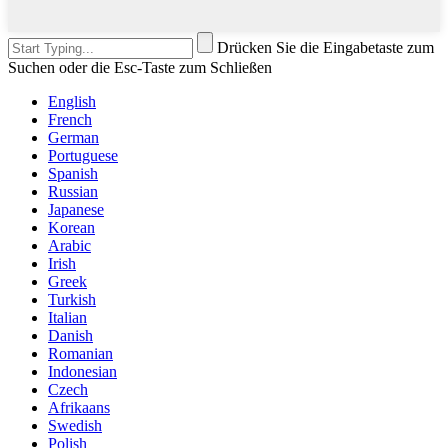
Drücken Sie die Eingabetaste zum
Suchen oder die Esc-Taste zum Schließen
English
French
German
Portuguese
Spanish
Russian
Japanese
Korean
Arabic
Irish
Greek
Turkish
Italian
Danish
Romanian
Indonesian
Czech
Afrikaans
Swedish
Polish