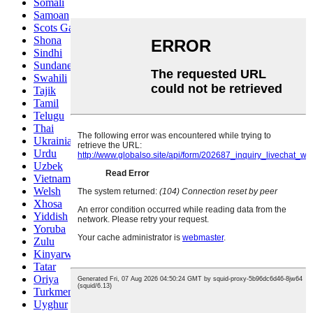
Somali
Samoan
Scots Gaelic
Shona
Sindhi
Sundanese
Swahili
Tajik
Tamil
Telugu
Thai
Ukrainian
Urdu
Uzbek
Vietnamese
Welsh
Xhosa
Yiddish
Yoruba
Zulu
Kinyarwanda
Tatar
Oriya
Turkmen
Uyghur