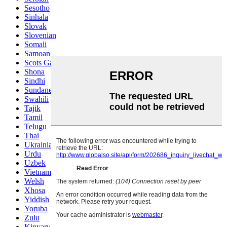
Sesotho
Sinhala
Slovak
Slovenian
Somali
Samoan
Scots Gaelic
Shona
Sindhi
Sundanese
Swahili
Tajik
Tamil
Telugu
Thai
Ukrainian
Urdu
Uzbek
Vietnamese
Welsh
Xhosa
Yiddish
Yoruba
Zulu
Kinyarwanda