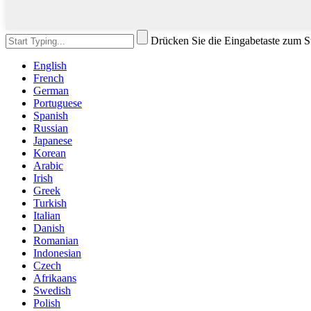
Drücken Sie die Eingabetaste zum S
English
French
German
Portuguese
Spanish
Russian
Japanese
Korean
Arabic
Irish
Greek
Turkish
Italian
Danish
Romanian
Indonesian
Czech
Afrikaans
Swedish
Polish