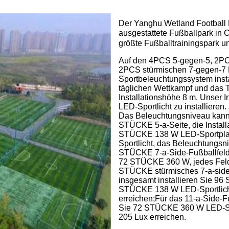
Der Yanghu Wetland Football P
ausgestattete Fußballpark in 
größte Fußballtrainingspark u
Auf den 4PCS 5-gegen-5, 2PC
2PCS stürmischen 7-gegen-7 F
Sportbeleuchtungssystem insta
täglichen Wettkampf und das T
Installationshöhe 8 m. Unser
LED-Sportlicht zu installieren
Das Beleuchtungsniveau kann d
STÜCKE 5-a-Seite, die Installa
STÜCKE 138 W LED-Sportplatz
Sportlicht, das Beleuchtungsn
STÜCKE 7-a-Side-Fußballfelder
72 STÜCKE 360 W, jedes Feld 
STÜCKE stürmisches 7-a-side-F
insgesamt installieren Sie 96
STÜCKE 138 W LED-Sportlicht,
erreichen;Für das 11-a-Side-Fuß
Sie 72 STÜCKE 360 W LED-Spor
205 Lux erreichen.